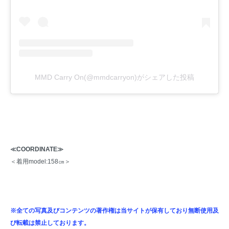
MMD Carry On(@mmdcarryon)がシェアした投稿
≪COORDINATE≫
＜着用model:158㎝＞
※全ての写真及びコンテンツの著作権は当サイトが保有しており無断使用及
び転載は禁止しております。