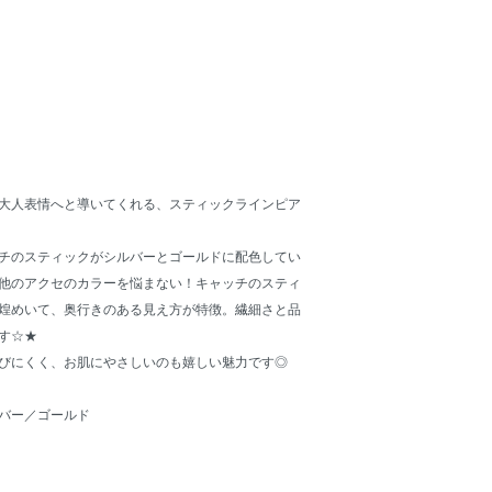
大人表情へと導いてくれる、スティックラインピア
チのスティックがシルバーとゴールドに配色してい
他のアクセのカラーを悩まない！キャッチのスティ
煌めいて、奥行きのある見え方が特徴。繊細さと品
す☆★
びにくく、お肌にやさしいのも嬉しい魅力です◎
バー／ゴールド