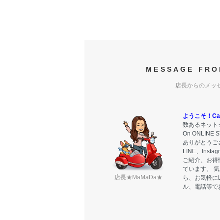
MESSAGE FRO
店長からのメッ
ようこそ！Carr
数あるネットシ
On ONLIN
ありがとうご
LINE、Ins
ご紹介、お得
ています。 
店長★MaMaDa★
ら、お気軽に
ル、電話等で