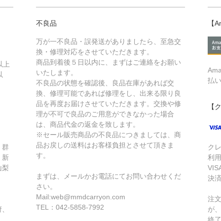
不良品
【A
万が一不良品・誤発送がありましたら、至急交
換・修理対応をさせていただきます。
商品到着後５日以内に、まずはご連絡をお願い
以上
Am
いたします。
以
払
不良品の状態を確認後、良品在庫があれば交
換、修理可能であれば修理をし、出来る限り良
品を再度お届けさせていただきます。交換や修
【
理が不可で良品のご用意ができなかった場合
は、商品代金の返金を致します。
※セール販売商品の不良品につきましては、商
品お戻しの送料はお客様負担とさせて頂きま
、群
ク
す。
、新
利
山梨
VIS
まずは、メールかお電話にてお問い合わせくだ
・
決
さい。
Mail:web@mmdcarryon.com
注
TEL：042-5858-7992
府、
が
終