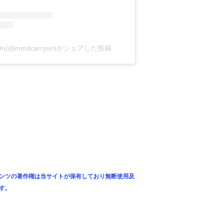
y On(@mmdcarryon)がシェアした投稿
ンツの著作権は当サイトが保有しており無断使用及
す。