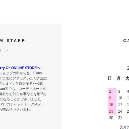
M STAFF
C
セージ
y On ONLINE STOREへ
ョップの中から当、Carry
日
月
E STOREにアクセスいただき誠に
ざいます♪ ブログ記事や公式
tagram等でも、コーディネートの
2
3
4
情報やお知らせ事などを配信し
9
10
1
気になることがございました
LINEのチャットトークやメー
16
17
1
お問合せ下さいませ。
23
24
2
30
31
【8月