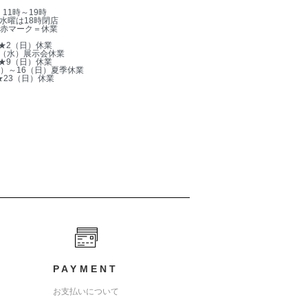
11時～19時
水曜は18時閉店
赤マーク＝休業
★2（日）休業
5（水）展示会休業
★9（日）休業
木）～16（日）夏季休業
★23（日）休業
PAYMENT
お支払いについて