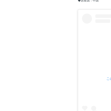
◆原産国：中国
こ