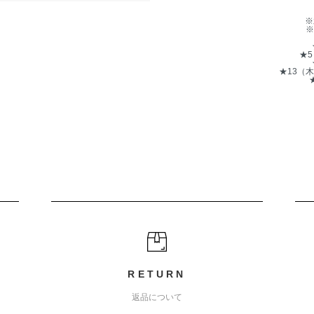
※
※
★
★13（
RETURN
返品について