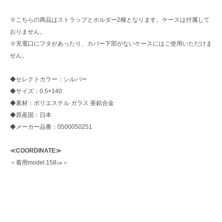
※こちらの商品はストラップとホルダー2種となります。ケースは付属して
おりません。
※充電口にフタがあったり、カバー下部がないケースにはご使用いただけま
せん。
◆セレクトカラー：シルバー
◆サイズ：0.5×140
◆素材：ポリエステル ガラス 亜鉛合金
◆原産国：日本
◆メーカー品番：0500050251
≪COORDINATE≫
＜着用model:158㎝＞