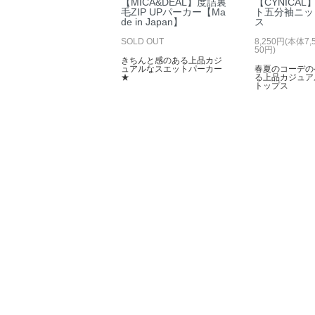
【MICA&DEAL】度詰裏
【CYNICA
毛ZIP UPパーカー【Ma
ト五分袖ニッ
de in Japan】
ス
SOLD OUT
8,250円(本体7
50円)
きちんと感のある上品カジ
ュアルなスエットパーカー
春夏のコーデの
★
る上品カジュア
トップス