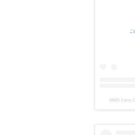
こ
MMD Carr