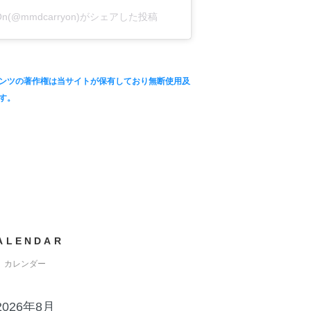
y On(@mmdcarryon)がシェアした投稿
ンツの著作権は当サイトが保有しており無断使用及
す。
ALENDAR
カレンダー
2026年8月