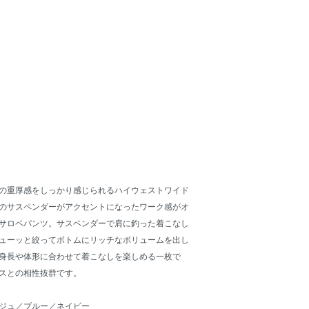
の重厚感をしっかり感じられるハイウェストワイド
のサスペンダーがアクセントになったワーク感がオ
サロペパンツ。サスペンダーで肩に釣った着こなし
ューッと絞ってボトムにリッチなボリュームを出し
身長や体形に合わせて着こなしを楽しめる一枚で
スとの相性抜群です。
ジュ／ブルー／ネイビー