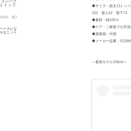
L】コンパク
トトップ
◆サイズ：総丈111（
102 股上42 股下73
,500円、税7
◆素材：綿100％
◆ケア：ご家庭での手洗
ベースにな
ルなニット
◆原産国：中国
◆メーカー品番：512960
＜着用モデル158cm＞