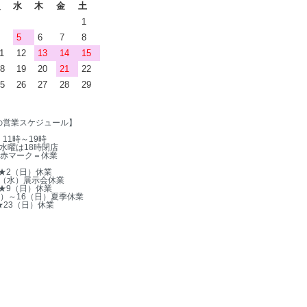
火
水
木
金
土
1
5
6
7
8
1
12
13
14
15
8
19
20
21
22
5
26
27
28
29
の営業スケジュール】
11時～19時
水曜は18時閉店
赤マーク＝休業
★2（日）休業
5（水）展示会休業
★9（日）休業
木）～16（日）夏季休業
★23（日）休業