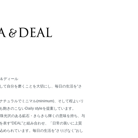
＆ディール
して自分を磨くことを大切にし、毎日の生活を“さ
チュラルでミニマル(minimum)、そして程よいリ
きのこないDaily styleを提案しています。
は真珠光沢のある鉱石・きらきら輝くの意味を持ち、与
表す“DEAL”と組み合わせ、「日常の装いに上質
込められています。毎日の生活を”さりげなく”おし