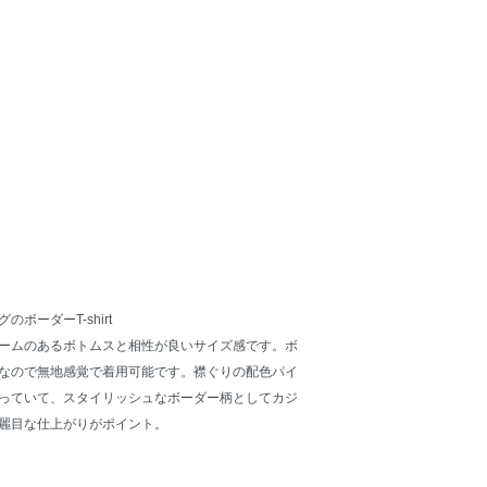
ボーダーT-shirt
ームのあるボトムスと相性が良いサイズ感です。ボ
なので無地感覚で着用可能です。襟ぐりの配色パイ
っていて、スタイリッシュなボーダー柄としてカジ
麗目な仕上がりがポイント。