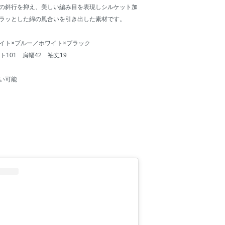
の斜行を抑え、美しい編み目を表現しシルケット加
ラッとした綿の風合いを引き出した素材です。
イト×ブルー／ホワイト×ブラック
101 肩幅42 袖丈19
い可能