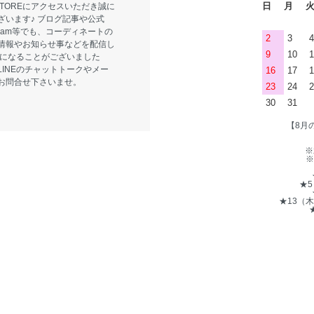
日
月
E STOREにアクセスいただき誠に
ざいます♪ ブログ記事や公式
tagram等でも、コーディネートの
2
3
4
情報やお知らせ事などを配信し
9
10
1
気になることがございました
LINEのチャットトークやメー
16
17
1
お問合せ下さいませ。
23
24
2
30
31
【8月
※
※
★
★13（