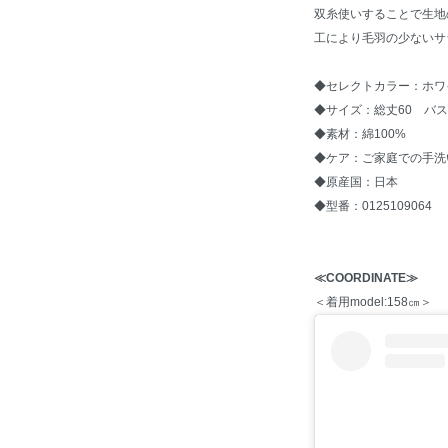
双糸使いすることで生地
工により毛羽の少ないサ
◆セレクトカラー：ホワ
◆サイズ：総丈60 バスト
◆素材：綿100%
◆ケア：ご家庭での手洗
◆原産国：日本
◆型番：0125109064
≪COORDINATE≫
＜着用model:158㎝＞