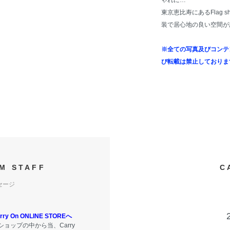
ゃれに…
東京恵比寿にあるFlag
装で居心地の良い空間が
※全ての写真及びコンテ
び転載は禁止しておりま
M STAFF
C
セージ
y On ONLINE STOREへ
ョップの中から当、Carry