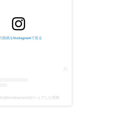
の投稿をInstagramで見る
y On(@mmdcarryon)がシェアした投稿