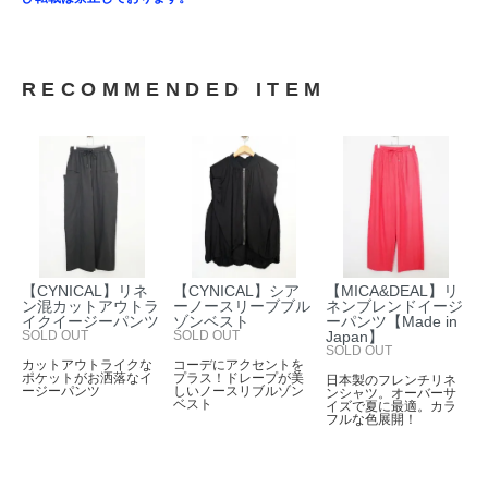
RECOMMENDED ITEM
【CYNICAL】リネ
【CYNICAL】シア
【MICA&DEAL】リ
ン混カットアウトラ
ーノースリーブブル
ネンブレンドイージ
イクイージーパンツ
ゾンベスト
ーパンツ【Made in
SOLD OUT
SOLD OUT
Japan】
SOLD OUT
カットアウトライクな
コーデにアクセントを
ポケットがお洒落なイ
プラス！ドレープが美
日本製のフレンチリネ
ージーパンツ
しいノースリブルゾン
ンシャツ。オーバーサ
ベスト
イズで夏に最適。カラ
フルな色展開！