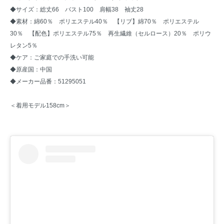
◆サイズ：総丈66 バスト100 肩幅38 袖丈28
◆素材：綿60％ ポリエステル40％ 【リブ】綿70％ ポリエステル
30％ 【配色】ポリエステル75％ 再生繊維（セルロース）20％ ポリウ
レタン5％
◆ケア：ご家庭での手洗い可能
◆原産国：中国
◆メーカー品番：51295051
＜着用モデル158cm＞