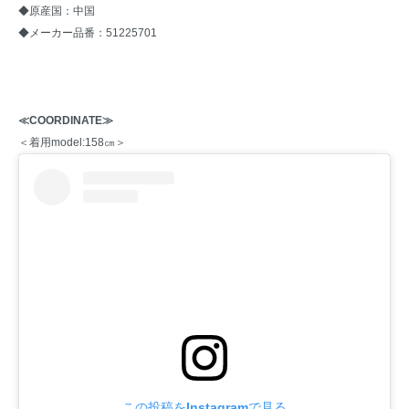
◆原産国：中国
◆メーカー品番：51225701
≪COORDINATE≫
＜着用model:158㎝＞
この投稿をInstagramで見る