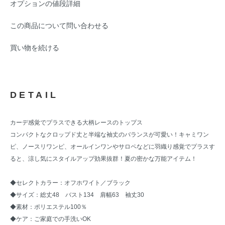
オプションの値段詳細
この商品について問い合わせる
買い物を続ける
DETAIL
カーデ感覚でプラスできる大柄レースのトップス
コンパクトなクロップド丈と半端な袖丈のバランスが可愛い！キャミワン
ピ、ノースリワンピ、オールインワンやサロペなどに羽織り感覚でプラスす
ると、涼し気にスタイルアップ効果抜群！夏の密かな万能アイテム！
◆セレクトカラー：オフホワイト／ブラック
◆サイズ：総丈48 バスト134 肩幅63 袖丈30
◆素材：ポリエステル100％
◆ケア：ご家庭での手洗いOK