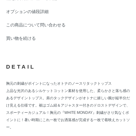
オプションの値段詳細
この商品について問い合わせる
買い物を続ける
DETAIL
胸元の刺繍がポイントになったオトナのノースリタックトップス
上品な光沢のあるシルケットコットン素材を使用した、柔らかさと落ち感の
あるデザイントップス。肩のタックデザインがオトナに嬉しい腕が縦半分だ
け見える仕様です。裾はゴム紐＆アジャスター付きのドロストデザインで、
スポーティーカジュアル！胸元の『WHITE MONDAY』刺繍がさり気なくポ
イントに！暑い時期にこれ一枚でお洒落感が完成する一枚で着映えカットソ
ー。