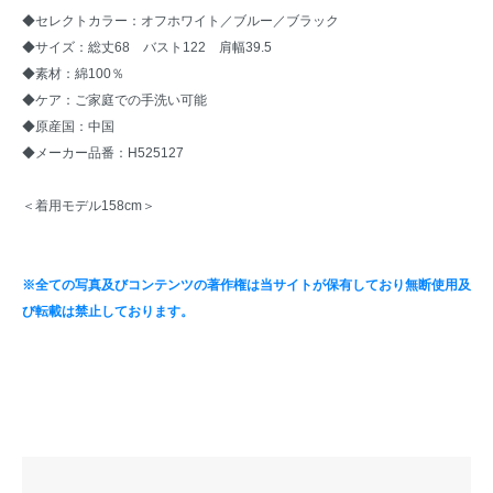
◆セレクトカラー：オフホワイト／ブルー／ブラック
◆サイズ：総丈68 バスト122 肩幅39.5
◆素材：綿100％
◆ケア：ご家庭での手洗い可能
◆原産国：中国
◆メーカー品番：H525127
＜着用モデル158cm＞
※全ての写真及びコンテンツの著作権は当サイトが保有しており無断使用及
び転載は禁止しております。