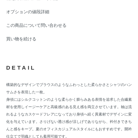
オプションの値段詳細
この商品について問い合わせる
買い物を続ける
DETAIL
構築的なデザインでブラウスのようなふわっとした柔らかさとシャツのハン
サムさを表現した一枚。
身頃にはシルクコットンのような柔らかく膨らみある表情を追求した合繊素
材を使用しイージーケアと高級感のある見え感を両立させています。袖は流
れるようなカスケードフレアになっており身頃へ続く異素材でデザインに変
化を与えています。さりげない透け感が涼しげでありながら、衿付きできち
んと感をキープ。夏のオフィスカジュアルスタイルにもおすすめです。開衿
仕立てで羽織としても着用可能です。