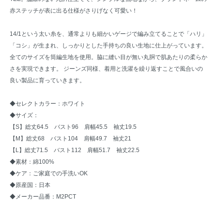
赤ステッチが表に出る仕様がさりげなく可愛い！
14/1という太い糸を、通常よりも細かいゲージで編み立てることで「ハリ」
「コシ」が生まれ、しっかりとした手持ちの良い生地に仕上がっています。
全てのサイズを筒編生地を使用。脇に縫い目が無い丸胴で肌あたりの柔らか
さを実現できます。 ジーンズ同様、着用と洗濯を繰り返すことで風合いの
良い製品に育っていきます。
◆セレクトカラー：ホワイト
◆サイズ：
【S】総丈64.5 バスト96 肩幅45.5 袖丈19.5
【M】総丈68 バスト104 肩幅49.7 袖丈21
【L】総丈71.5 バスト112 肩幅51.7 袖丈22.5
◆素材：綿100%
◆ケア：ご家庭での手洗いOK
◆原産国：日本
◆メーカー品番：M2PCT