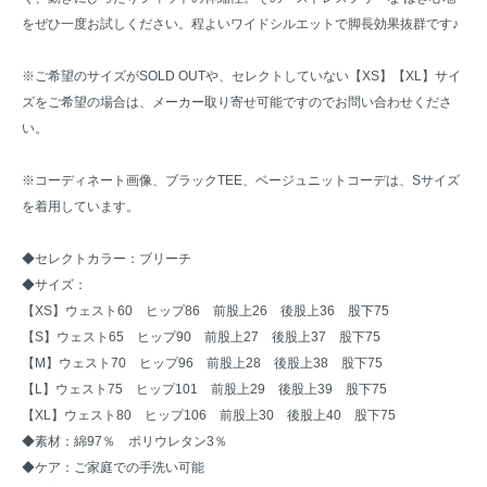
をぜひ一度お試しください。程よいワイドシルエットで脚長効果抜群です♪
※ご希望のサイズがSOLD OUTや、セレクトしていない【XS】【XL】サイ
ズをご希望の場合は、メーカー取り寄せ可能ですのでお問い合わせくださ
い。
※コーディネート画像、ブラックTEE、ベージュニットコーデは、Sサイズ
を着用しています。
◆セレクトカラー：ブリーチ
◆サイズ：
【XS】ウェスト60 ヒップ86 前股上26 後股上36 股下75
【S】ウェスト65 ヒップ90 前股上27 後股上37 股下75
【M】ウェスト70 ヒップ96 前股上28 後股上38 股下75
【L】ウェスト75 ヒップ101 前股上29 後股上39 股下75
【XL】ウェスト80 ヒップ106 前股上30 後股上40 股下75
◆素材：綿97％ ポリウレタン3％
◆ケア：ご家庭での手洗い可能