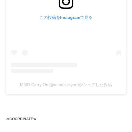
この投稿をInstagramで見る
MMD Carry On(@mmdcarryon)がシェアした投稿
≪COORDINATE≫