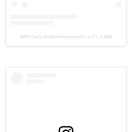
MMD Carry On(@mmdcarryon)がシェアした投稿