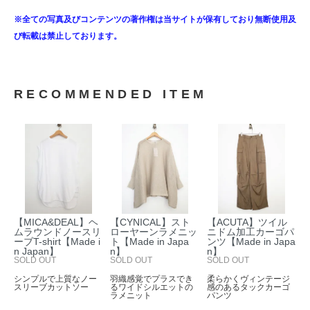
※全ての写真及びコンテンツの著作権は当サイトが保有しており無断使用及
び転載は禁止しております。
RECOMMENDED ITEM
【MICA&DEAL】ヘ
【CYNICAL】スト
【ACUTA】ツイル
ムラウンドノースリ
ローヤーンラメニッ
ニドム加工カーゴパ
ーブT-shirt【Made i
ト【Made in Japa
ンツ【Made in Japa
n Japan】
n】
n】
SOLD OUT
SOLD OUT
SOLD OUT
シンプルで上質なノー
羽織感覚でプラスでき
柔らかくヴィンテージ
スリーブカットソー
るワイドシルエットの
感のあるタックカーゴ
ラメニット
パンツ