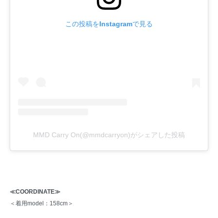
この投稿をInstagramで見る
MMD Carry On(@mmdcarryon)がシェアした投稿
≪COORDINATE≫
＜着用model：158cm＞