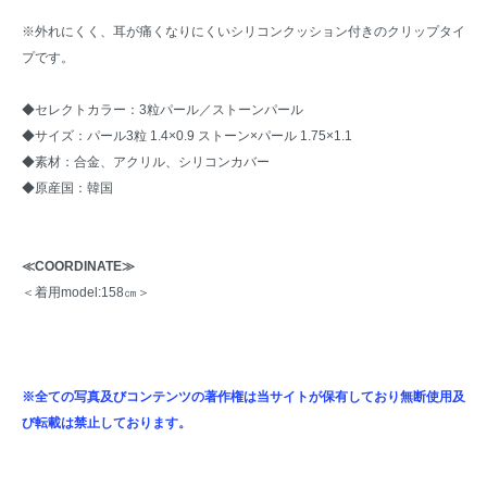
※外れにくく、耳が痛くなりにくいシリコンクッション付きのクリップタイ
プです。
◆セレクトカラー：3粒パール／ストーンパール
◆サイズ：パール3粒 1.4×0.9 ストーン×パール 1.75×1.1
◆素材：合金、アクリル、シリコンカバー
◆原産国：韓国
≪COORDINATE≫
＜着用model:158㎝＞
※全ての写真及びコンテンツの著作権は当サイトが保有しており無断使用及
び転載は禁止しております。