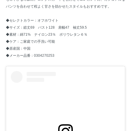
パンツを合わせて程よく甘さを効かせたスタイルもおすすめです。
◆セレクトカラー：オフホワイト
◆サイズ：総丈69 バスト128 肩幅47 袖丈59.5
◆素材：綿71% ナイロン23％ ポリウレタン６％
◆ケア：ご家庭での手洗い可能
◆原産国：中国
◆メーカー品番：0304270253