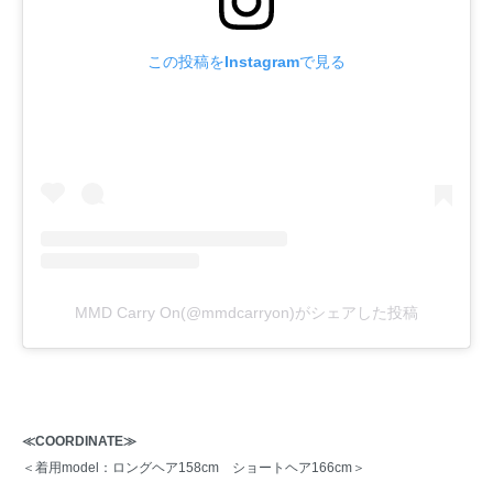
この投稿をInstagramで見る
MMD Carry On(@mmdcarryon)がシェアした投稿
≪COORDINATE≫
＜着用model：ロングヘア158cm ショートヘア166cm＞