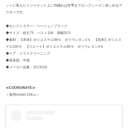
ットに変えたりジャケット上に羽織れば冬季までロングシーズン楽しめるア
ウターです。
◆セレクトカラー：ベージュ／ブラック
◆サイズ：総丈75 バスト106 肩幅55.5
◆素材：【本体】ポリエステル98％ ポリウレタン2％ 【別布】ポリエス
テル100％ 【スエード】ポリエステル96％ ポリウレタン4％
◆ケア：ドライクリーニング
◆原産国：中国
◆メーカー品番：2513216
≪COORDINATE≫
＜着用model:158㎝＞