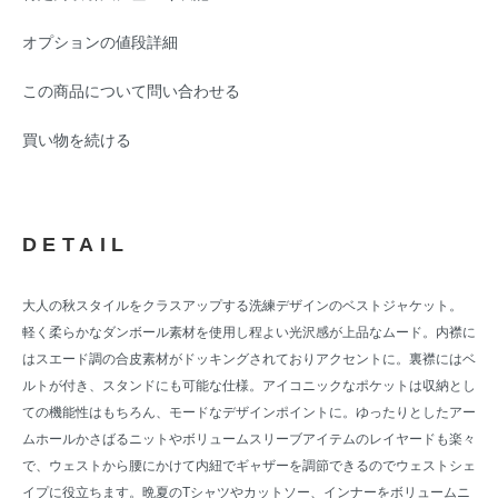
オプションの値段詳細
この商品について問い合わせる
買い物を続ける
DETAIL
大人の秋スタイルをクラスアップする洗練デザインのベストジャケット。
軽く柔らかなダンボール素材を使用し程よい光沢感が上品なムード。内襟に
はスエード調の合皮素材がドッキングされておりアクセントに。裏襟にはベ
ルトが付き、スタンドにも可能な仕様。アイコニックなポケットは収納とし
ての機能性はもちろん、モードなデザインポイントに。ゆったりとしたアー
ムホールかさばるニットやボリュームスリーブアイテムのレイヤードも楽々
で、ウェストから腰にかけて内紐でギャザーを調節できるのでウェストシェ
イプに役立ちます。晩夏のTシャツやカットソー、インナーをボリュームニ