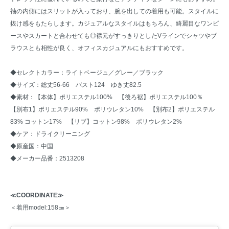
袖の内側にはスリットが入っており、腕を出しての着用も可能。スタイルに
抜け感をもたらします。カジュアルなスタイルはもちろん、綺麗目なワンピ
ースやスカートと合わせても◎襟元がすっきりとしたVラインでシャツやブ
ラウスとも相性が良く、オフィスカジュアルにもおすすめです。
◆セレクトカラー：ライトベージュ／グレー／ブラック
◆サイズ：総丈56-66 バスト124 ゆき丈82.5
◆素材：【本体】ポリエステル100% 【後ろ裾】ポリエステル100％
【別布1】ポリエステル90% ポリウレタン10% 【別布2】ポリエステル
83% コットン17% 【リブ】コットン98% ポリウレタン2%
◆ケア：ドライクリーニング
◆原産国：中国
◆メーカー品番：2513208
≪COORDINATE≫
＜着用model:158㎝＞