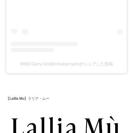
MMD Carry On(@mmdcarryon)がシェアした投稿
【
Lallia Mu
】ラリア・ムー