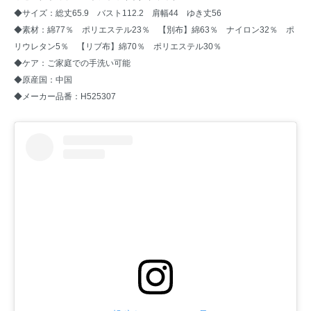
◆サイズ：総丈65.9 バスト112.2 肩幅44 ゆき丈56
◆素材：綿77％ ポリエステル23％ 【別布】綿63％ ナイロン32％ ポ
リウレタン5％ 【リブ布】綿70％ ポリエステル30％
◆ケア：ご家庭での手洗い可能
◆原産国：中国
◆メーカー品番：H525307