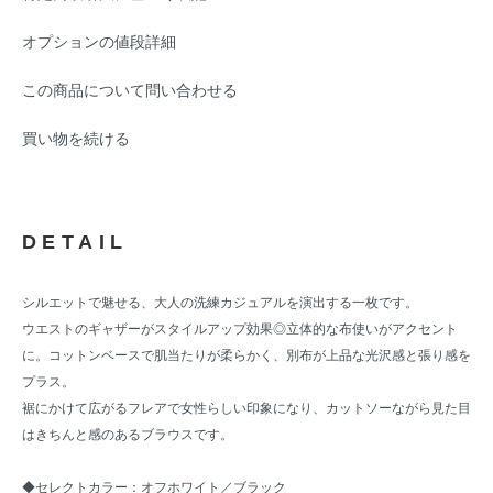
オプションの値段詳細
この商品について問い合わせる
買い物を続ける
DETAIL
シルエットで魅せる、大人の洗練カジュアルを演出する一枚です。
ウエストのギャザーがスタイルアップ効果◎立体的な布使いがアクセント
に。コットンベースで肌当たりが柔らかく、別布が上品な光沢感と張り感を
プラス。
裾にかけて広がるフレアで女性らしい印象になり、カットソーながら見た目
はきちんと感のあるブラウスです。
◆セレクトカラー：オフホワイト／ブラック