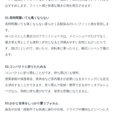
おすすめします。フィット感と快適な履き心地を両立させます。
01.長時間履いても痛くならない
長時間履いても痛くならない柔らかく足馴染みのいいフィット感を実現しま
す。
ゆったりとした履き口のフラットシューズは、メインシューズだけでなく、
履き替え用としても便利！夕方になると浮腫みやすい女性にもぴったりで
す。脱げにくいので、歩いたり、自転車に乗ったりと、幅広いシーンで履け
ます。
02.コンパクトに折りたためる
コンパクトに折り畳むことができ、持ち運びにも便利。
授業参観や保護者会、発表会など室内履きが必要になるタイミングにも足元
を演出することができます。折り畳んで収納・携帯できるポケッタブルシュ
ーズなら、気軽に持ち運びができ、保管も邪魔になりません。
03.かかと全体をしっかり覆うフォルム
旅先や出張・移動中でも快適に旅行や出張、ドライブや機内などシーンレス