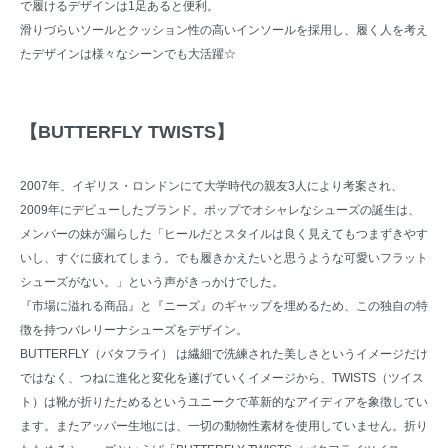
で履けるデザインは1足あると便利。
滑りづらいソールとクッション性の高いインソールを採用し、履く人を考え
たデザインは様々なシーンでも大活躍☆
【BUTTERFLY TWISTS】
2007年、イギリス・ロンドンにて大学時代の親友3人により考案され、
2009年にデビューしたブランド。ポップでオシャレなシューズの誕生は、
メンバーの妹が漏らした「ヒールだとスタイルは良く見えてもつまずきやす
いし、すぐに疲れてしまう。でも履きかえたいと思うような可愛いフラット
シューズがない。」という声がきっかけでした。
『市場に溢れる商品』と『ニーズ』のギャップを埋めるため、この独自の特
徴を持つバレリーナシューズをデザイン。
BUTTERFLY（バタフライ） は繊細で洗練された美しさというイメージだけ
ではなく、つねに進化と変化を遂げていくイメージから、TWISTS（ツイス
ト）は靴が折りたためるというユニークで革新的なアイディアを象徴してい
ます。またアッパー生地には、一切の動物性素材を使用していません。折り