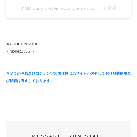
MMD Carry On(@mmdcarryon)がシェアした投稿
≪COORDINATE≫
＜model:158㎝＞
※全ての写真及びコンテンツの著作権は当サイトが保有しており無断使用及
び転載は禁止しております。
MESSAGE FROM STAFF