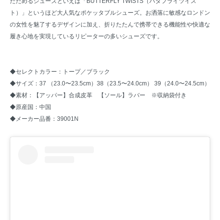
たためるシューズといえば「BUTTERFLY TWISTS（バタフライツイス
ト）」というほど大人気なポケッタブルシューズ。お洒落に敏感なロンドン
の女性を魅了するデザインに加え、折りたたんで携帯できる機能性や快適な
履き心地を実現しているリピーターの多いシューズです。
◆セレクトカラー：トープ／ブラック
◆サイズ：37 （23.0〜23.5cm）38（23.5〜24.0cm） 39（24.0〜24.5cm）
◆素材：【アッパー】合成皮革 【ソール】ラバー ※収納袋付き
◆原産国：中国
◆メーカー品番：39001N