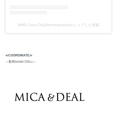
MMD Carry On(@mmdcarryon)がシェアした投稿
≪COORDINATE≫
＜着用model:158㎝＞