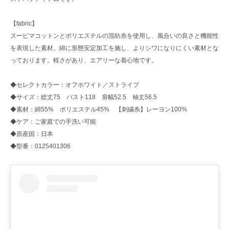
【fabric】
スーピマコットンとポリエステルの混紡糸を使用し、風合いの良さと機能性
を表現した素材。綿に形態安定加工を施し、よりシワになりにくい素材とな
っております。軽さがあり、エアリーな着心地です。
◆セレクトカラー：オフホワイト／ストライプ
◆サイズ：総丈75 バスト118 肩幅52.5 袖丈56.5
◆素材：綿55% ポリエステル45% 【刺繍糸】レーヨン100%
◆ケア：ご家庭での手洗い可能
◆原産国：日本
◆型番：0125401306