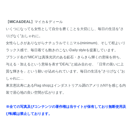
【
MICA&DEAL
】マイカ＆ディール
いくつになっても女性として自分を磨くことを大切にし、毎日の生活を“さ
りげなく”おしゃれに。
女性らしさがありながらナチュラルでミニマル(minimum)、そして程よいリ
ラックス感で、毎日着ても飽きのこないDaily styleを提案しています。
ブランド名の“MICA”は真珠光沢のある鉱石・きらきら輝くの意味を持ち、
与える・加えるという意味を表す“DEAL”と組み合わせ、「日常の装いに上
質な輝きを」という願いが込められています。毎日の生活を”さりげなく”お
しゃれに…
東京恵比寿にあるFlag shopはインダストリアル調のアメリカNYを感じる内
装で居心地の良い空間が広がります。
※全ての写真及びコンテンツの著作権は当サイトが保有しており無断使用及
び転載は禁止しております。