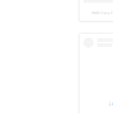
MMD Carr
こ