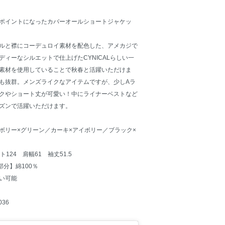
ポイントになったカバーオールショートジャケッ
ルと襟にコーデュロイ素材を配色した、アメカジで
ィーなシルエットで仕上げたCYNICALらしい一
素材を使用していることで秋春と活躍いただけま
も抜群。メンズライクなアイテムですが、少しAラ
クやショート丈が可愛い！中にライナーベストなど
ズンで活躍いただけます。
ボリー×グリーン／カーキ×アイボリー／ブラック×
124 肩幅61 袖丈51.5
部分】綿100％
い可能
36