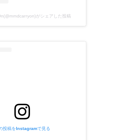
y On(@mmdcarryon)がシェアした投稿
の投稿をInstagramで見る