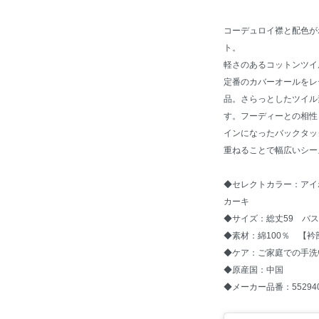
コーデュロイ襟と配色が
ト。
軽さのあるコットンツイ
定番のカバーオールをレデ
品。さらっとしたツイル
す。フーディーとの相性
インになったバックタッ
重ねることで幅広いシー
◆セレクトカラー：アイ
カーキ
◆サイズ：総丈59 バスト
◆素材：綿100％ 【衿
◆ケア：ご家庭での手洗
◆原産国：中国
◆メーカー品番：552940