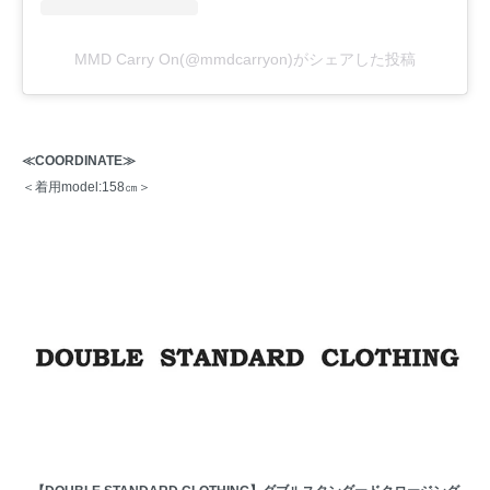
MMD Carry On(@mmdcarryon)がシェアした投稿
≪COORDINATE≫
＜着用model:158㎝＞