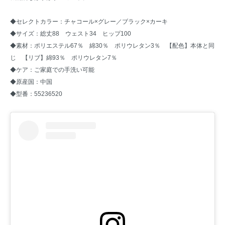
◆セレクトカラー：チャコール×グレー／ブラック×カーキ
◆サイズ：総丈88 ウェスト34 ヒップ100
◆素材：ポリエステル67％ 綿30％ ポリウレタン3％ 【配色】本体と同
じ 【リブ】綿93％ ポリウレタン7％
◆ケア：ご家庭での手洗い可能
◆原産国：中国
◆型番：55236520