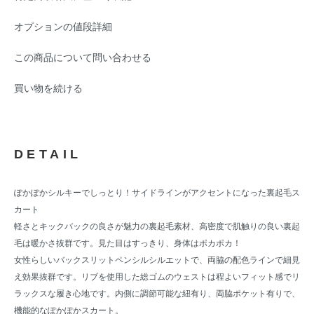
オプションの値段詳細
この商品について問い合わせる
買い物を続ける
DETAIL
ぽかぽかシルキーでしっとり！サイドラインがアクセントになった裏起毛ス
カート
軽さとキックバックの良さが魅力の裏起毛素材、高密度で肌触りの良い裏起
毛は暖かさ抜群です。見た目はすっきり、身体はポカポカ！
女性らしいバックスリットペンシルシルエットで、両脇の配色ラインで細見
え効果抜群です。リブを使用した総ゴムのウェストは程よいフィット感でリ
ラックスな履き心地です。内側に調節可能な紐有り、両脇ポケット有りで、
機能的なぽかぽかスカート。