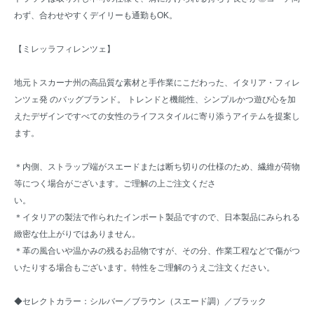
わず、合わせやすくデイリーも通勤もOK。
【ミレッラフィレンツェ】
地元トスカーナ州の高品質な素材と手作業にこだわった、イタリア・フィレ
ンツェ発 のバッグブランド。 トレンドと機能性、シンプルかつ遊び心を加
えたデザインですべての女性のライフスタイルに寄り添うアイテムを提案し
ます。
＊内側、ストラップ端がスエードまたは断ち切りの仕様のため、繊維が荷物
等につく場合がございます。ご理解の上ご注文くださ
い。
＊イタリアの製法で作られたインポート製品ですので、日本製品にみられる
緻密な仕上がりではありません。
＊革の風合いや温かみの残るお品物ですが、その分、作業工程などで傷がつ
いたりする場合もございます。特性をご理解のうえご注文ください。
◆セレクトカラー：シルバー／ブラウン（スエード調）／ブラック