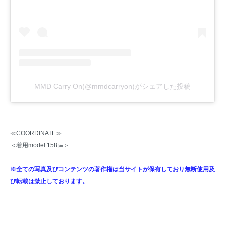
MMD Carry On(@mmdcarryon)がシェアした投稿
≪COORDINATE≫
＜着用model:158㎝＞
※全ての写真及びコンテンツの著作権は当サイトが保有しており無断使用及
び転載は禁止しております。