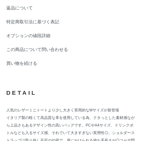
返品について
特定商取引法に基づく表記
オプションの値段詳細
この商品について問い合わせる
買い物を続ける
DETAIL
人気のレザーミニトートより少し大きく実用的なMサイズが新登場
イタリア製の軽くて高品質な革を使用している為、クタっとした素材感なが
ら上品さもあるデザイン性の高いバッグです。PCやA4サイズ、ドリンクボ
トルなども入るサイズ感、それでいて大きすぎない実用性◎。ショルダース
トラップは取り外し不可の仕様で、肩にかけられる持ち手長さが◎コーデ問