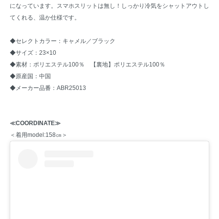
になっています。スマホスリットは無し！しっかり冷気をシャットアウトし
てくれる、温か仕様です。
◆セレクトカラー：キャメル／ブラック
◆サイズ：23×10
◆素材：ポリエステル100％ 【裏地】ポリエステル100％
◆原産国：中国
◆メーカー品番：ABR25013
≪COORDINATE≫
＜着用model:158㎝＞