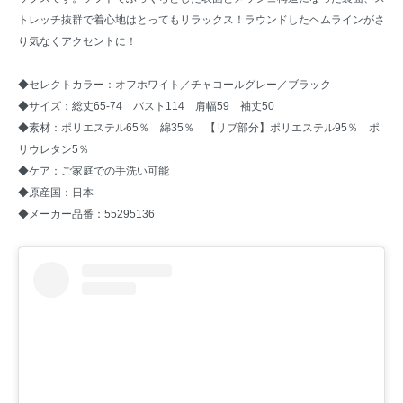
トレッチ抜群で着心地はとってもリラックス！ラウンドしたヘムラインがさ
り気なくアクセントに！
◆セレクトカラー：オフホワイト／チャコールグレー／ブラック
◆サイズ：総丈65-74 バスト114 肩幅59 袖丈50
◆素材：ポリエステル65％ 綿35％ 【リブ部分】ポリエステル95％ ポ
リウレタン5％
◆ケア：ご家庭での手洗い可能
◆原産国：日本
◆メーカー品番：55295136