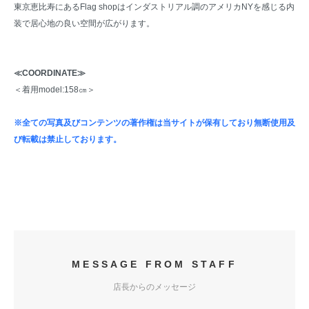
東京恵比寿にあるFlag shopはインダストリアル調のアメリカNYを感じる内
装で居心地の良い空間が広がります。
≪COORDINATE≫
＜着用model:158㎝＞
※全ての写真及びコンテンツの著作権は当サイトが保有しており無断使用及
び転載は禁止しております。
MESSAGE FROM STAFF
店長からのメッセージ