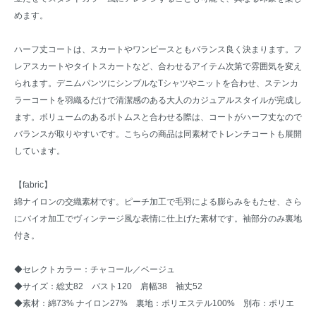
めます。
ハーフ丈コートは、スカートやワンピースともバランス良く決まります。フ
レアスカートやタイトスカートなど、合わせるアイテム次第で雰囲気を変え
られます。デニムパンツにシンプルなTシャツやニットを合わせ、ステンカ
ラーコートを羽織るだけで清潔感のある大人のカジュアルスタイルが完成し
ます。ボリュームのあるボトムスと合わせる際は、コートがハーフ丈なので
バランスが取りやすいです。こちらの商品は同素材でトレンチコートも展開
しています。
【fabric】
綿ナイロンの交織素材です。ピーチ加工で毛羽による膨らみをもたせ、さら
にバイオ加工でヴィンテージ風な表情に仕上げた素材です。袖部分のみ裏地
付き。
◆セレクトカラー：チャコール／ベージュ
◆サイズ：総丈82 バスト120 肩幅38 袖丈52
◆素材：綿73% ナイロン27% 裏地：ポリエステル100% 別布：ポリエ