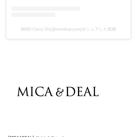
MMD Carry On(@mmdcarryon)がシェアした投稿