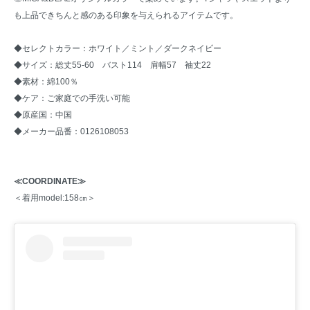
も上品できちんと感のある印象を与えられるアイテムです。
◆セレクトカラー：ホワイト／ミント／ダークネイビー
◆サイズ：総丈55-60 バスト114 肩幅57 袖丈22
◆素材：綿100％
◆ケア：ご家庭での手洗い可能
◆原産国：中国
◆メーカー品番：0126108053
≪COORDINATE≫
＜着用model:158㎝＞