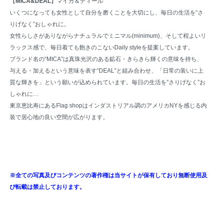
【
MICA&DEAL
】マイカ＆ディール
いくつになっても女性として自分を磨くことを大切にし、毎日の生活を“さ
りげなく”おしゃれに。
女性らしさがありながらナチュラルでミニマル(minimum)、そして程よいリ
ラックス感で、毎日着ても飽きのこないDaily styleを提案しています。
ブランド名の“MICA”は真珠光沢のある鉱石・きらきら輝くの意味を持ち、
与える・加えるという意味を表す“DEAL”と組み合わせ、「日常の装いに上
質な輝きを」という願いが込められています。毎日の生活を”さりげなく”お
しゃれに…
東京恵比寿にあるFlag shopはインダストリアル調のアメリカNYを感じる内
装で居心地の良い空間が広がります。
※全ての写真及びコンテンツの著作権は当サイトが保有しており無断使用及
び転載は禁止しております。