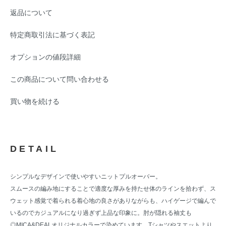
返品について
特定商取引法に基づく表記
オプションの値段詳細
この商品について問い合わせる
買い物を続ける
DETAIL
シンプルなデザインで使いやすいニットプルオーバー。
スムースの編み地にすることで適度な厚みを持たせ体のラインを拾わず、ス
ウェット感覚で着られる着心地の良さがありながらも、ハイゲージで編んで
いるのでカジュアルになり過ぎず上品な印象に。肘が隠れる袖丈も
◎MICA&DEALオリジナルカラーで染めています。Tシャツやスエットより