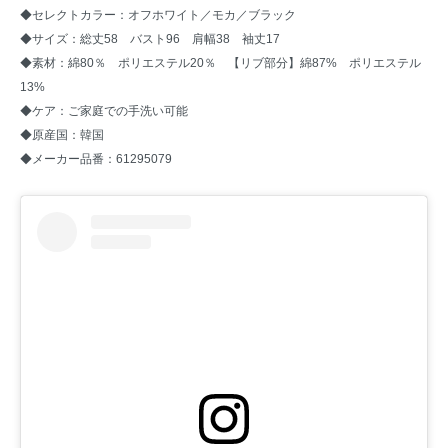
◆セレクトカラー：オフホワイト／モカ／ブラック
◆サイズ：総丈58 バスト96 肩幅38 袖丈17
◆素材：綿80％ ポリエステル20％ 【リブ部分】綿87% ポリエステル
13%
◆ケア：ご家庭での手洗い可能
◆原産国：韓国
◆メーカー品番：61295079