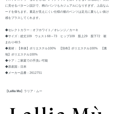
に見せるパターン設計で、柄のパンツもカジュアルになりすぎず、上品なム
ードを保ちます。素足が見えにくい仕様の裾のベンツは足元に夏らしい抜け
感をプラスしてくれます。
◆セレクトカラー：オフホワイト／オレンジ／カーキ
◆サイズ：総丈109 ウェスト68～73 ヒップ109 股上29 股下72 裾
まわり48.5
◆素材：【本体】ポリエステル100% 【別布】ポリエステル100% 【裏
地】ポリエステル100%
◆ケア：ご家庭での手洗い可能
◆原産国：日本
◆メーカー品番：2612751
【
Lallia Mu
】ラリア・ムー