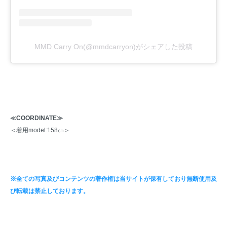
MMD Carry On(@mmdcarryon)がシェアした投稿
≪COORDINATE≫
＜着用model:158㎝＞
※全ての写真及びコンテンツの著作権は当サイトが保有しており無断使用及
び転載は禁止しております。