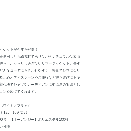
ャケットが今年も登場！
を使用した合繊素材でありながらナチュラルな表情
持ち、かっちりし過ぎないサマージャケット。長す
どんなコーデにも合わせやすく、軽量でシワになり
るためオフィスシーンやご旅行など持ち運びにも便
着心地でシャツやカーディガンに並ぶ夏の羽織とし
ョンを広げてくれます。
ホワイト／ブラック
ト125 ゆき丈56
00％ 【オーガンジー】ポリエステル100%
い可能