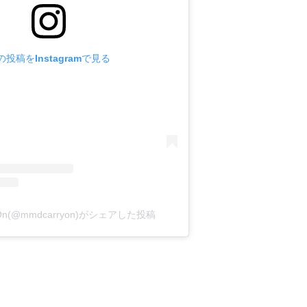
の投稿をInstagramで見る
y On(@mmdcarryon)がシェアした投稿