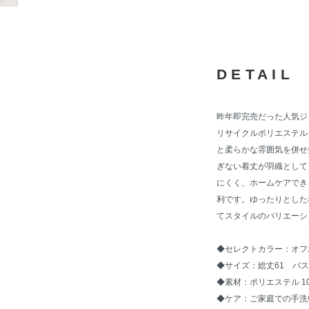
DETAIL
昨年即完売だった人気ジ
リサイクルポリエステル
と柔らかな雰囲気を併せ
ぎない着丈が羽織として
にくく、ホームケアでき
利です。ゆったりとした
てスタイルのバリエーシ
◆セレクトカラー：オフ
◆サイズ：総丈61 バス
◆素材：ポリエステル 1
◆ケア：ご家庭での手洗