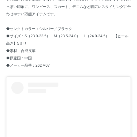
っぽい印象に。ワンピース、スカート、デニムなど幅広いスタイリングに合
わせやすい万能アイテムです。
◆セレクトカラー：シルバー／ブラック
◆サイズ：S（23.0-23.5） M（23.5-24.0） L（24.0-24.5） 【ヒール
高さ】5ミリ
◆素材：合成皮革
◆原産国：中国
◆メーカー品番：26DM07