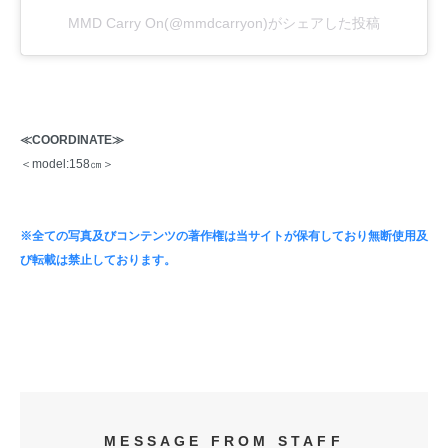
MMD Carry On(@mmdcarryon)がシェアした投稿
≪COORDINATE≫
＜model:158㎝＞
※全ての写真及びコンテンツの著作権は当サイトが保有しており無断使用及
び転載は禁止しております。
MESSAGE FROM STAFF