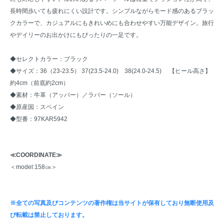
長時間歩いても疲れにくい設計です。シンプルながらモード感のあるブラッ
クカラーで、カジュアルにもきれいめにも合わせやすい万能デザイン。旅行
やデイリーのお出かけにもぴったりの一足です。
◆セレクトカラー：ブラック
◆サイズ：36（23-23.5） 37(23.5-24.0) 38(24.0-24.5) 【ヒール高さ】
約4cm（前底約2cm）
◆素材：牛革（アッパー）／ラバー（ソール）
◆原産国：スペイン
◆型番：97KAR5942
≪COORDINATE≫
＜model:158㎝＞
※全ての写真及びコンテンツの著作権は当サイトが保有しており無断使用及
び転載は禁止しております。