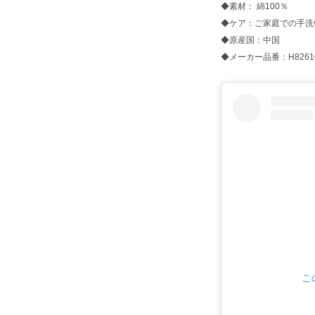
◆素材： 綿100％
◆ケア：ご家庭での手洗
◆原産国：中国
◆メーカー品番：H8261
こ