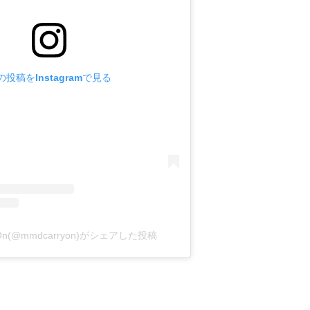
の投稿をInstagramで見る
y On(@mmdcarryon)がシェアした投稿