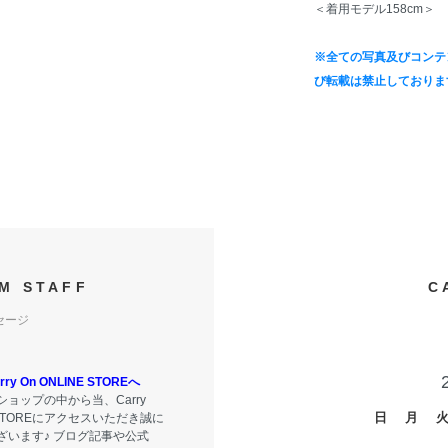
＜着用モデル158cm＞
※全ての写真及びコンテ
び転載は禁止しておりま
M STAFF
C
セージ
y On ONLINE STOREへ
ョップの中から当、Carry
日
月
E STOREにアクセスいただき誠に
ざいます♪ ブログ記事や公式