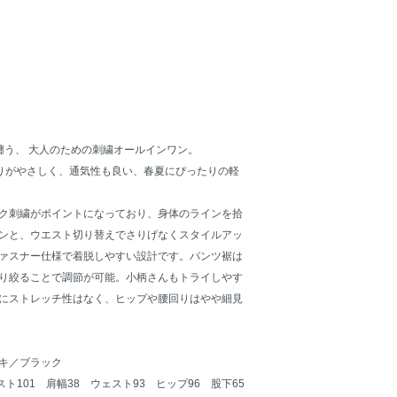
纏う、 大人のための刺繍オールインワン。
たりがやさしく、通気性も良い、春夏にぴったりの軽
ク刺繍がポイントになっており、身体のラインを拾
ンと、ウエスト切り替えでさりげなくスタイルアッ
ァスナー仕様で着脱しやすい設計です。パンツ裾は
り絞ることで調節が可能。小柄さんもトライしやす
にストレッチ性はなく、ヒップや腰回りはやや細見
キ／ブラック
ト101 肩幅38 ウェスト93 ヒップ96 股下65