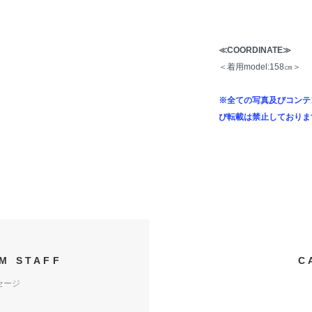
≪COORDINATE≫
＜着用model:158㎝＞
※全ての写真及びコンテ
び転載は禁止しておりま
M STAFF
C
セージ