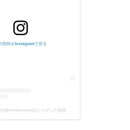
の投稿をInstagramで見る
y On(@mmdcarryon)がシェアした投稿