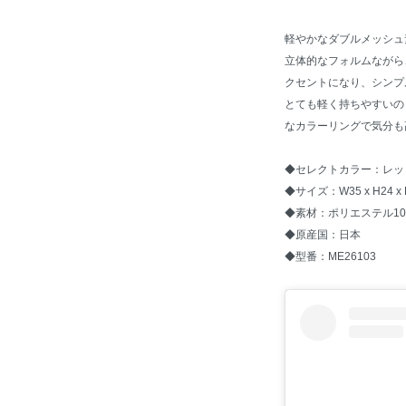
軽やかなダブルメッシュ
立体的なフォルムながら
クセントになり、シンプ
とても軽く持ちやすいの
なカラーリングで気分も
◆セレクトカラー：レッ
◆サイズ：W35 x H24
◆素材：ポリエステル10
◆原産国：日本
◆型番：ME26103