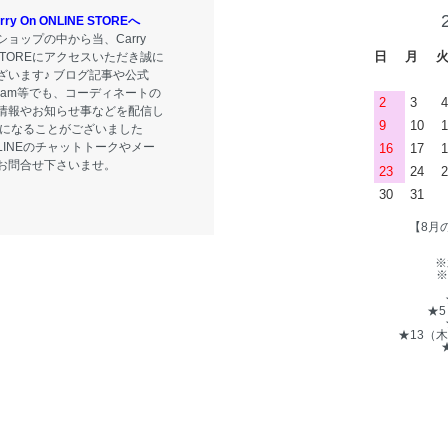
y On ONLINE STOREへ
ョップの中から当、Carry
日
月
E STOREにアクセスいただき誠に
ざいます♪ ブログ記事や公式
tagram等でも、コーディネートの
2
3
4
情報やお知らせ事などを配信し
9
10
1
気になることがございました
LINEのチャットトークやメー
16
17
1
お問合せ下さいませ。
23
24
2
30
31
【8月
※
※
★
★13（