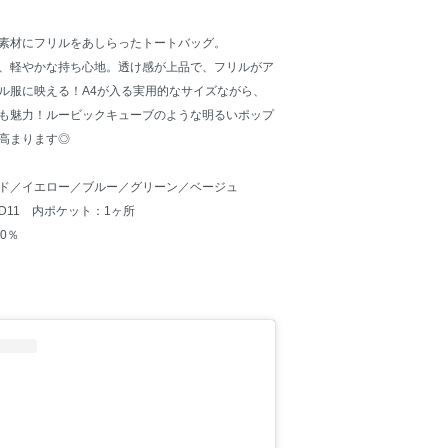
素材にフリルをあしらったトートバッグ。
、軽やかな持ち心地。透け感が上品で、フリルがア
ル服に映える！A4が入る実用的なサイズながら、
も魅力！ルービックキューブのような明るいポップ
高まります◎
ド／イエロー／ブルー／グリーン／ベージュ
 x D11 内ポケット：1ヶ所
0％