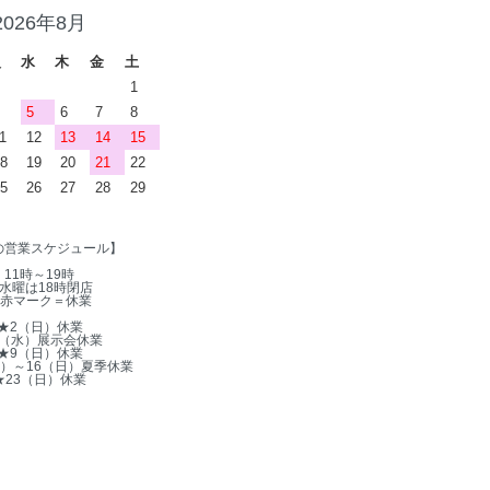
2026年8月
火
水
木
金
土
1
5
6
7
8
1
12
13
14
15
8
19
20
21
22
5
26
27
28
29
の営業スケジュール】
11時～19時
水曜は18時閉店
赤マーク＝休業
★2（日）休業
5（水）展示会休業
★9（日）休業
木）～16（日）夏季休業
★23（日）休業