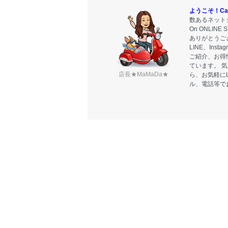
ようこそ！Carr
数あるネットシ
On ONLIN
ありがとうご
LINE、Ins
ご紹介、お得
ています。 
店長★MaMaDa★
ら、お気軽に
ル、電話等で