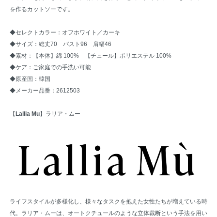
を作るカットソーです。
◆セレクトカラー：オフホワイト／カーキ
◆サイズ：総丈70 バスト96 肩幅46
◆素材：【本体】綿 100% 【チュール】ポリエステル 100%
◆ケア：ご家庭での手洗い可能
◆原産国：韓国
◆メーカー品番：2612503
【
Lallia Mu
】ラリア・ムー
ライフスタイルが多様化し、様々なタスクを抱えた女性たちが増えている時
代。ラリア・ムーは、オートクチュールのような立体裁断という手法を用い