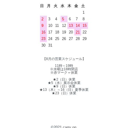
日
月
火
水
木
金
土
1
2
3
4
5
6
7
8
9
10
11
12
13
14
15
16
17
18
19
20
21
22
23
24
25
26
27
28
29
30
31
【8月の営業スケジュール】
11時～19時
※水曜は18時閉店
※赤マーク＝休業
★2（日）休業
★5（水）展示会休業
★9（日）休業
★13（木）～16（日）夏季休業
★23（日）休業
©2021 carry on.