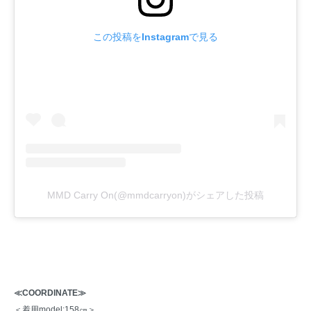
この投稿をInstagramで見る
MMD Carry On(@mmdcarryon)がシェアした投稿
≪COORDINATE≫
＜着用model:158㎝＞