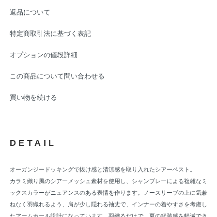
返品について
特定商取引法に基づく表記
オプションの値段詳細
この商品について問い合わせる
買い物を続ける
DETAIL
オーガンジードッキングで抜け感と清涼感を取り入れたシアーベスト。
カラミ織り風のシアーメッシュ素材を使用し、シャンブレーによる複雑なミ
ックスカラーがニュアンスのある表情を作ります。ノースリーブの上に気兼
ねなく羽織れるよう、肩が少し隠れる袖丈で、インナーの着やすさを考慮し
たアームホール設計になっています。羽織るだけで、夏の軽装感を軽減でき