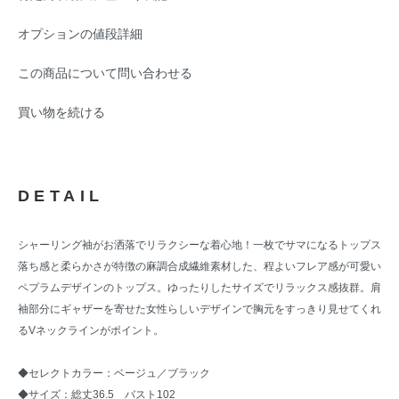
オプションの値段詳細
この商品について問い合わせる
買い物を続ける
DETAIL
シャーリング袖がお洒落でリラクシーな着心地！一枚でサマになるトップス
落ち感と柔らかさが特徴の麻調合成繊維素材した、程よいフレア感が可愛い
ペプラムデザインのトップス。ゆったりしたサイズでリラックス感抜群。肩
袖部分にギャザーを寄せた女性らしいデザインで胸元をすっきり見せてくれ
るVネックラインがポイント。
◆セレクトカラー：ベージュ／ブラック
◆サイズ：総丈36.5 バスト102