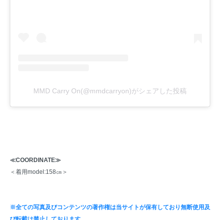
MMD Carry On(@mmdcarryon)がシェアした投稿
≪COORDINATE≫
＜着用model:158㎝＞
※全ての写真及びコンテンツの著作権は当サイトが保有しており無断使用及
び転載は禁止しております。