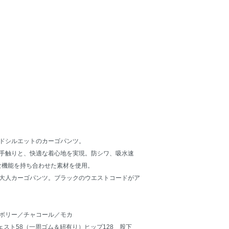
ドシルエットのカーゴパンツ。
手触りと、快適な着心地を実現。防シワ、吸水速
な機能を持ち合わせた素材を使用。
大人カーゴパンツ。ブラックのウエストコードがア
ボリー／チャコール／モカ
ェスト58（一周ゴム＆紐有り）ヒップ128 股下