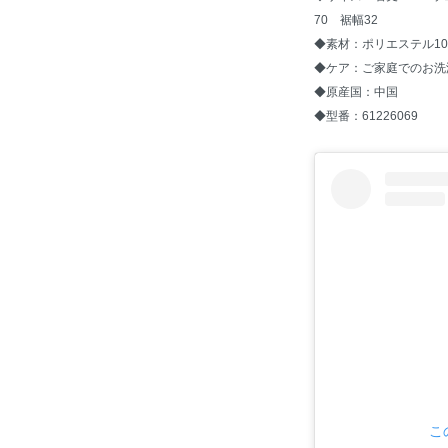
70 裾幅32
◆素材：ポリエステル10
◆ケア：ご家庭でのお洗
◆原産国：中国
◆型番：61226069
こ