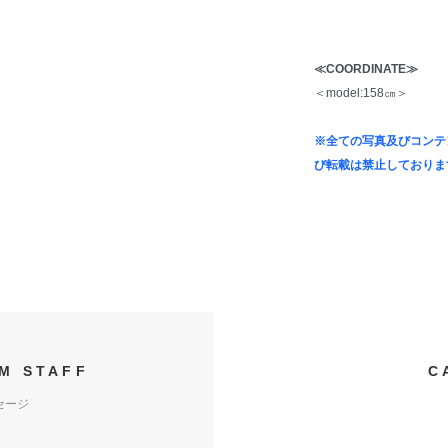
≪COORDINATE≫
＜model:158㎝＞
※全ての写真及びコンテ
び転載は禁止しておりま
M STAFF
C
セージ