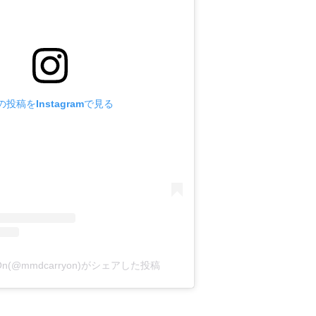
の投稿をInstagramで見る
y On(@mmdcarryon)がシェアした投稿