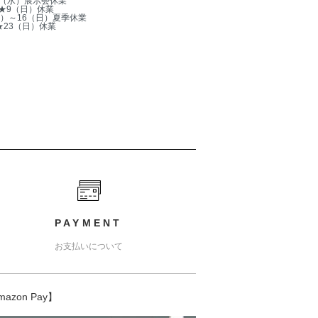
5（水）展示会休業
★9（日）休業
木）～16（日）夏季休業
★23（日）休業
PAYMENT
お支払いについて
mazon Pay】