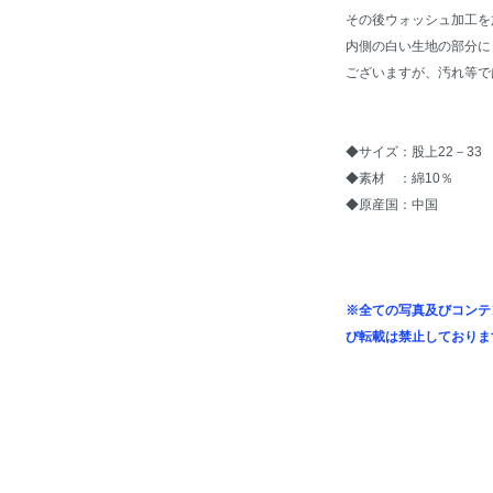
その後ウォッシュ加工を
内側の白い生地の部分に
ございますが、汚れ等で
◆サイズ：股上22－33 
◆素材 ：綿10％
◆原産国：中国
※全ての写真及びコンテ
び転載は禁止しておりま