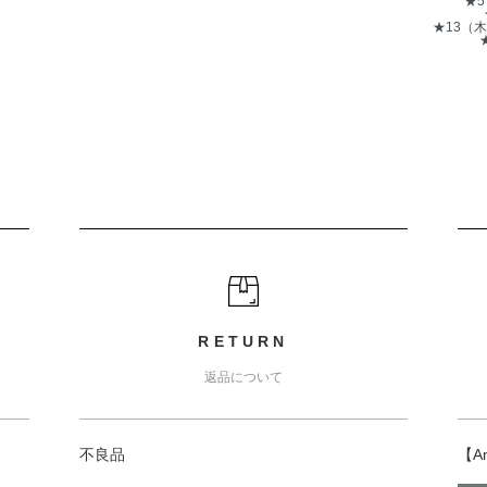
★
★13（
RETURN
返品について
不良品
【A