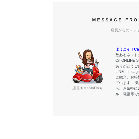
MESSAGE FRO
店長からのメッ
ようこそ！Carr
数あるネットシ
On ONLIN
ありがとうご
LINE、Ins
ご紹介、お得
ています。 
店長★MaMaDa★
ら、お気軽に
ル、電話等で