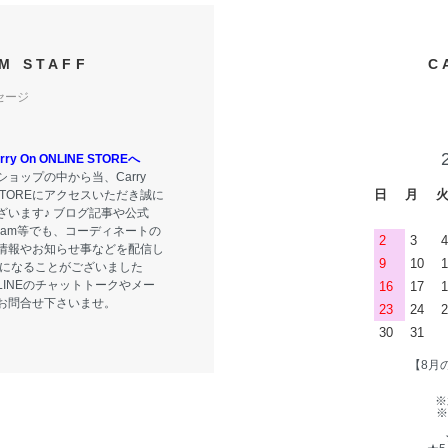
M STAFF
C
セージ
y On ONLINE STOREへ
ョップの中から当、Carry
日
月
E STOREにアクセスいただき誠に
ざいます♪ ブログ記事や公式
tagram等でも、コーディネートの
2
3
4
情報やお知らせ事などを配信し
9
10
1
気になることがございました
LINEのチャットトークやメー
16
17
1
お問合せ下さいませ。
23
24
2
30
31
【8月
※
※