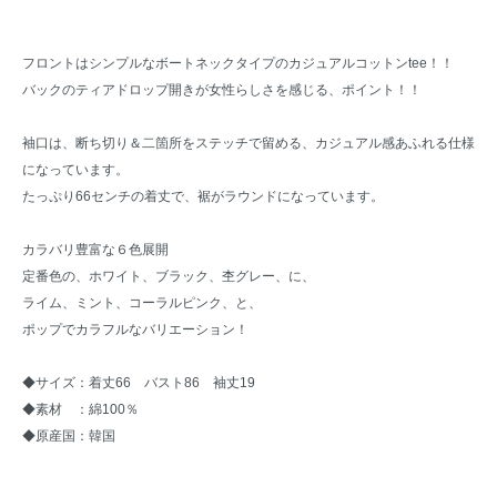
フロントはシンプルなボートネックタイプのカジュアルコットンtee！！
バックのティアドロップ開きが女性らしさを感じる、ポイント！！
袖口は、断ち切り＆二箇所をステッチで留める、カジュアル感あふれる仕様
になっています。
たっぷり66センチの着丈で、裾がラウンドになっています。
カラバリ豊富な６色展開
定番色の、ホワイト、ブラック、杢グレー、に、
ライム、ミント、コーラルピンク、と、
ポップでカラフルなバリエーション！
◆サイズ：着丈66 バスト86 袖丈19
◆素材 ：綿100％
◆原産国：韓国