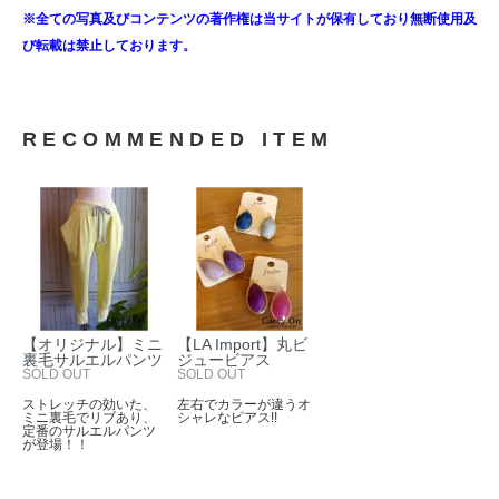
※全ての写真及びコンテンツの著作権は当サイトが保有しており無断使用及
び転載は禁止しております。
RECOMMENDED ITEM
【オリジナル】ミニ
【LA Import】丸ビ
裏毛サルエルパンツ
ジュービアス
SOLD OUT
SOLD OUT
ストレッチの効いた、
左右でカラーが違うオ
ミニ裏毛でリブあり、
シャレなピアス!!
定番のサルエルパンツ
が登場！！