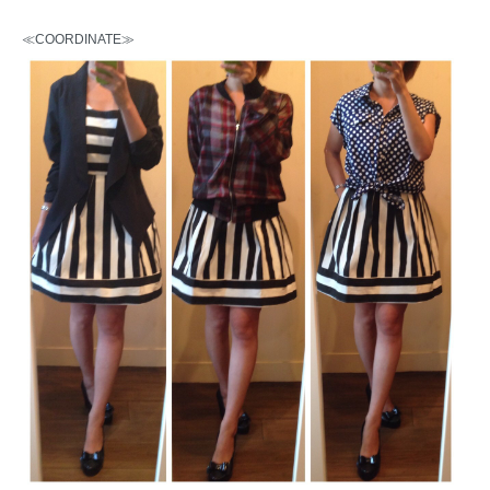
≪COORDINATE≫