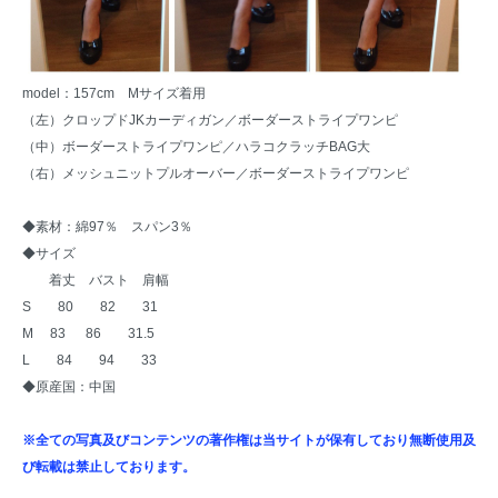
model：157cm Mサイズ着用
（左）
クロップドJKカーディガン
／ボーダーストライプワンピ
（中）ボーダーストライプワンピ／
ハラコクラッチBAG大
（右）
メッシュニットプルオーバー
／ボーダーストライプワンピ
◆素材：綿97％ スパン3％
◆サイズ
着丈 バスト 肩幅
S 80 82 31
M 83 86 31.5
L 84 94 33
◆原産国：中国
※全ての写真及びコンテンツの著作権は当サイトが保有しており無断使用及
び転載は禁止しております。