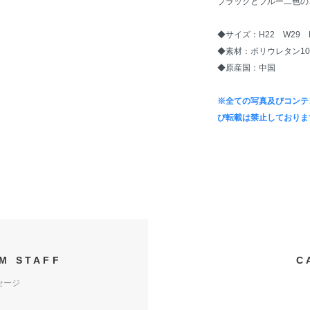
ブラックとブルー二色の
◆サイズ：H22 W29 D
◆素材：ポリウレタン10
◆原産国：中国
※全ての写真及びコンテ
び転載は禁止しておりま
M STAFF
C
セージ