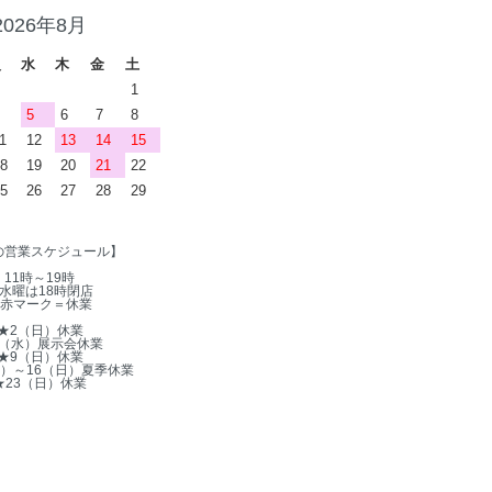
2026年8月
火
水
木
金
土
1
5
6
7
8
1
12
13
14
15
8
19
20
21
22
5
26
27
28
29
の営業スケジュール】
11時～19時
水曜は18時閉店
赤マーク＝休業
★2（日）休業
5（水）展示会休業
★9（日）休業
木）～16（日）夏季休業
★23（日）休業