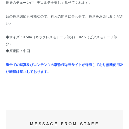
細身のチェーンが、デコルテを美しく見せてくれます。
紐の長さ調節も可能なので、衿元の開きに合わせて、長さをお楽しみくださ
い♪
◆サイズ：3.5×4（ネックレスモチーフ部分）1×2.5（ピアスモチーフ部
分）
◆原産国：中国
※全ての写真及びコンテンツの著作権は当サイトが保有しており無断使用及
び転載は禁止しております。
MESSAGE FROM STAFF