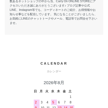
数あるネットショップの中から当、Carry On ONLINE STOREにア
クセスいただき誠にありがとうございます♪ ブログ記事や公式
LINE、Instagram等でも、コーディネートのご紹介、お得情報やお
知らせ事などを配信しています。 気になることがございましたら、
お気軽にLINEのチャットトークやメール、電話等でお問合せ下さい
ませ。
CALENDAR
カレンダー
2026年8月
日
月
火
水
木
金
土
1
2
3
4
5
6
7
8
9
10
11
12
13
14
15