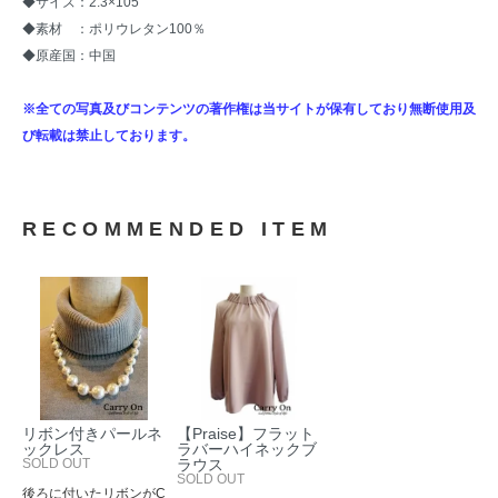
◆サイズ：2.3×105
◆素材 ：ポリウレタン100％
◆原産国：中国
※全ての写真及びコンテンツの著作権は当サイトが保有しており無断使用及
び転載は禁止しております。
RECOMMENDED ITEM
リボン付きパールネ
【Praise】フラット
ックレス
ラバーハイネックブ
SOLD OUT
ラウス
SOLD OUT
後ろに付いたリボンがC