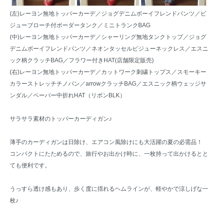
(左)レーヨン無地トッパーカーデ／
ジョグデニムボーイフレンドパンツ
／
ビ
ジューブローチ付ボーダータンク
／
ミニトランクBAG
(中)レーヨン無地トッパーカーデ／
シャーリング無地タンクトップ
／
ジョグ
デニムボーイフレンドパンツ
／
ネオンタッセルビジューネックレス
／
エスニ
ック柄クラッチBAG
／フラワー付きHAT(店舗限定販売)
(右)レーヨン無地トッパーカーデ／
カットワーク刺繍トップス
／
スモーキー
カラーストレッチチノパン
／
arrowクラッチBAG
／
エスニック柄ウェッジサ
ンダル
／
ペーパー中折れHAT（リボンBLK）
サラサラ素材のトッパーカーディガン♪
薄手のカーディガンは日除け、エアコン風除けにも大活躍の夏の必需品！
コンパクトにたためるので、旅行やお出かけ時に、一枚持って出かけるとと
ても便利です。
うっすら透け感もあり、歩く度に揺れるヘムラインが、軽やかで涼しげな一
枚♪