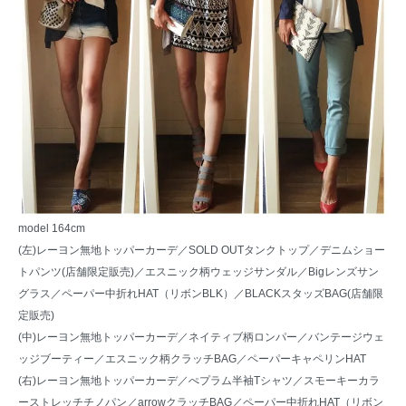
model 164cm
(左)レーヨン無地トッパーカーデ／
SOLD OUTタンクトップ
／デニムショー
トパンツ(店舗限定販売)／
エスニック柄ウェッジサンダル
／
Bigレンズサン
グラス
／
ペーパー中折れHAT（リボンBLK）
／BLACKスタッズBAG(店舗限
定販売)
(中)レーヨン無地トッパーカーデ／
ネイティブ柄ロンパー
／
バンテージウェ
ッジブーティー
／
エスニック柄クラッチBAG
／
ペーパーキャペリンHAT
(右)レーヨン無地トッパーカーデ／
ぺプラム半袖Tシャツ
／
スモーキーカラ
ーストレッチチノパン
／
arrowクラッチBAG
／
ペーパー中折れHAT（リボン