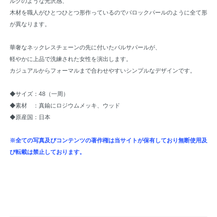
ルクのような光沢感、
木材を職人がひとつひとつ形作っているのでバロックパールのように全て形
が異なります。
華奢なネックレスチェーンの先に付いたバルサパールが、
軽やかに上品で洗練された女性を演出します。
カジュアルからフォーマルまで合わせやすいシンプルなデザインです。
◆サイズ：48（一周）
◆素材 ：真鍮にロジウムメッキ、ウッド
◆原産国：日本
※全ての写真及びコンテンツの著作権は当サイトが保有しており無断使用及
び転載は禁止しております。