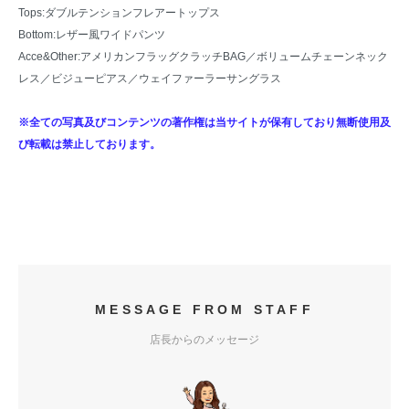
Tops:
ダブルテンションフレアートップス
Bottom:
レザー風ワイドパンツ
Acce&Other:
アメリカンフラッグクラッチBAG
／
ボリュームチェーンネック
レス
／
ビジューピアス
／ウェイファーラーサングラス
※全ての写真及びコンテンツの著作権は当サイトが保有しており無断使用及
び転載は禁止しております。
MESSAGE FROM STAFF
店長からのメッセージ