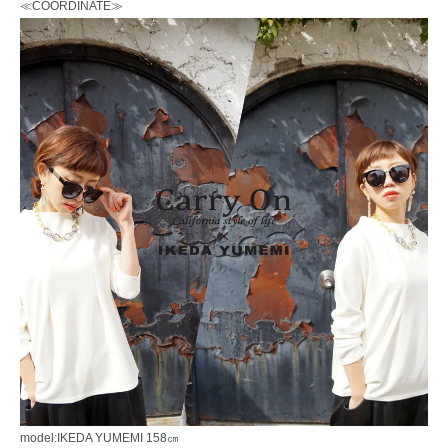
≪COORDINATE≫
model:IKEDA YUMEMI 158㎝