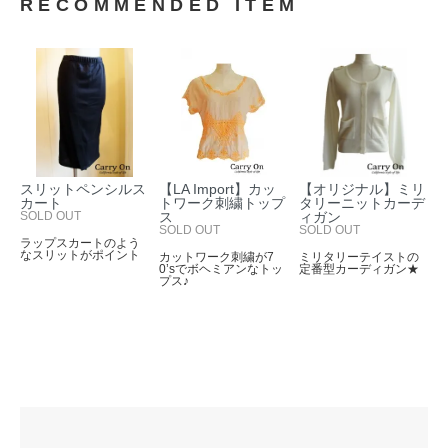
RECOMMENDED ITEM
スリットペンシルス
【LA Import】カッ
【オリジナル】ミリ
カート
トワーク刺繍トップ
タリーニットカーデ
SOLD OUT
ス
ィガン
SOLD OUT
SOLD OUT
ラップスカートのよう
なスリットがポイント
カットワーク刺繍が7
ミリタリーテイストの
0’sでボヘミアンなトッ
定番型カーディガン★
プス♪