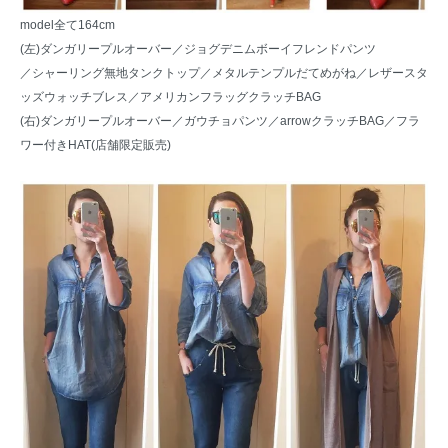
model全て164cm
(左)ダンガリープルオーバー／
ジョグデニムボーイフレンドパンツ
／
シャーリング無地タンクトップ
／
メタルテンプルだてめがね
／
レザースタ
ッズウォッチブレス
／
アメリカンフラッグクラッチBAG
(右)ダンガリープルオーバー／
ガウチョパンツ
／
arrowクラッチBAG
／フラ
ワー付きHAT(店舗限定販売)