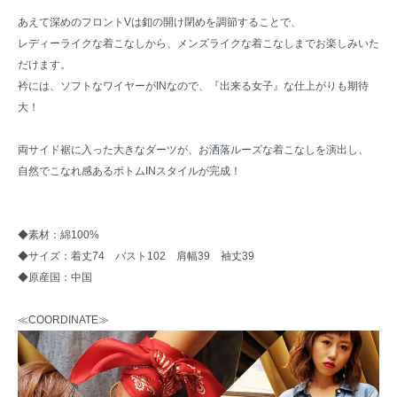
あえて深めのフロントVは釦の開け閉めを調節することで、
レディーライクな着こなしから、メンズライクな着こなしまでお楽しみいた
だけます。
衿には、ソフトなワイヤーがINなので、『出来る女子』な仕上がりも期待
大！
両サイド裾に入った大きなダーツが、お洒落ルーズな着こなしを演出し、
自然でこなれ感あるボトムINスタイルが完成！
◆素材：綿100%
◆サイズ：着丈74 バスト102 肩幅39 袖丈39
◆原産国：中国
≪COORDINATE≫