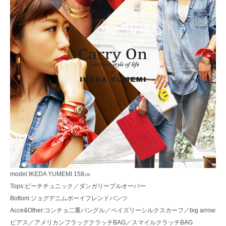
model:IKEDA YUMEMI 158㎝
Tops:
ビーチチュニック
／ダンガリープルオーバー
Bottom:
ジョグデニムボーイフレンドパンツ
Acce&Other:
コンチョ二重バングル
／
ペイズリーシルクスカーフ
／
big arrow
ピアス
／
アメリカンフラッグクラッチBAG
／
スマイルクラッチBAG