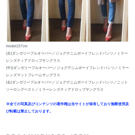
model157cm
(左)ダンガリープルオーバー／
ジョグデニムボーイフレンドパンツ
／
ミラー
レンズティアドロップサングラス
(中))ダンガリープルオーバー／
ジョグデニムボーイフレンドパンツ
／
ミラー
レンズマットフレームサングラス
(右)ダンガリープルオーバー／
ジョグデニムボーイフレンドパンツ
／
ニット
ソーロングベスト
／
ミラーレンズティアドロップサングラス
※全ての写真及びコンテンツの著作権は当サイトが保有しており無断使用及
び転載は禁止しております。