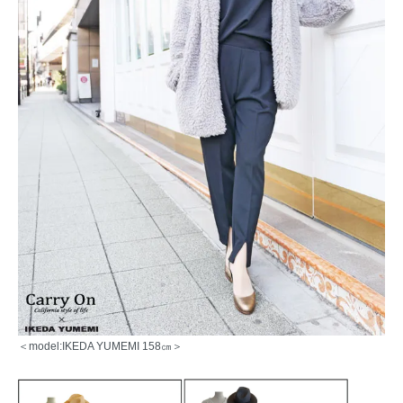
＜model:IKEDA YUMEMI 158㎝＞