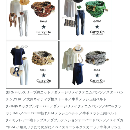
(BRN)
ベルスリーブ綿ニット
／
ダメージリメイクデニムパンツ
／
スターパン
チングHAT
／
大判ネイティブ柄ストール
／牛革メッシュ細ベルト
(GRN)
Vネックプルオーバー
／
ダメージリメイクデニムパンツ
／
arrowクラ
ッチBAG
／
ペーパー中折れHATメッシュベルト
／牛革メッシュ細ベルト
(GLD)
フレアー袖トップス
／
ダブルテンションテーパードパンツ
／
メイズカ
ゴBAG
／
細丸フチだてめがね
／
ペイズリーシルクスカーフ
／牛革メッシュ