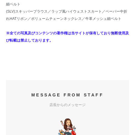
細ベルト
(SLV)
スキッパーブラウス
／
ラップ風ハイウェストスカート
／
ペーパー中折
れHATリボン
／
ボリュームチェーンネックレス
／牛革メッシュ細ベルト
※全ての写真及びコンテンツの著作権は当サイトが保有しており無断使用及
び転載は禁止しております。
MESSAGE FROM STAFF
店長からのメッセージ