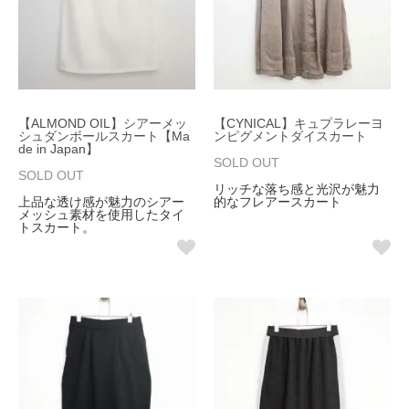
【ALMOND OIL】シアーメッ
【CYNICAL】キュプラレーヨ
シュダンボールスカート【Ma
ンピグメントダイスカート
de in Japan】
SOLD OUT
SOLD OUT
リッチな落ち感と光沢が魅力
上品な透け感が魅力のシアー
的なフレアースカート
メッシュ素材を使用したタイ
トスカート。