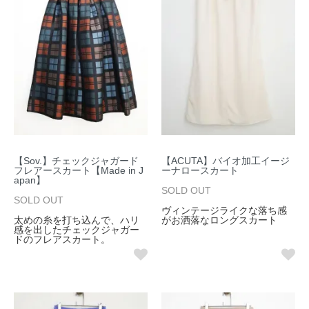
【Sov.】チェックジャガード
【ACUTA】バイオ加工イージ
フレアースカート【Made in J
ーナロースカート
apan】
SOLD OUT
SOLD OUT
ヴィンテージライクな落ち感
太めの糸を打ち込んで、ハリ
がお洒落なロングスカート
感を出したチェックジャガー
ドのフレアスカート。